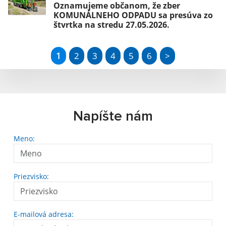
Oznamujeme občanom, že zber
KOMUNÁLNEHO ODPADU sa presúva zo
štvrtka na stredu 27.05.2026.
1
2
3
4
5
6
>
Napíšte nám
Meno:
Priezvisko:
E-mailová adresa: