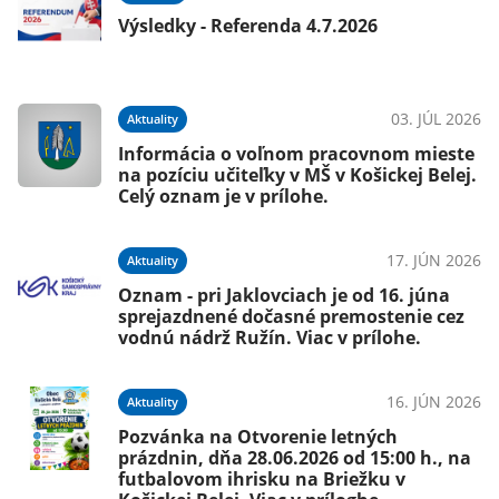
Výsledky - Referenda 4.7.2026
03. JÚL 2026
Aktuality
Informácia o voľnom pracovnom mieste
na pozíciu učiteľky v MŠ v Košickej Belej.
Celý oznam je v prílohe.
17. JÚN 2026
Aktuality
Oznam - pri Jaklovciach je od 16. júna
sprejazdnené dočasné premostenie cez
vodnú nádrž Ružín. Viac v prílohe.
16. JÚN 2026
Aktuality
Pozvánka na Otvorenie letných
prázdnin, dňa 28.06.2026 od 15:00 h., na
futbalovom ihrisku na Briežku v