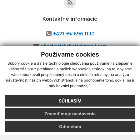
Kontaktné informácie
+421 55/ 696 11 10
obeckosickabela@gmail.com
Používame cookies
Súbory cookie a ďalšie technológie sledovania používame na zlepšenie
vášho zážitku z prehliadania našich webových stránok, na to, aby sme
využite možnosť získavania aktuálnych informácií s využitím RSS
,
vám zobrazovali prispôsobený obsah a cielené reklamy, na analýzu
CMS systém (redakčný) systém ECHELON 2,
Mapa stránok
,
web portál
,
návštevnosti našich webových stránok a na pochopenie toho, odkiaľ naši
návštevníci prichádzajú.
webhosting
,
webex.digital, s.r.o.
,
domény
,
registrácia domény
,
spoločnosť webex.digital, s.r.o.
,
technický prevádzkovateľ
SÚHLASÍM
Posledná aktualizácia:
07.08.2026
Zmeniť moje nastavenia
Vytlačiť stránku
|
Vyhlásenie o prístupnosti
Autorské práva
|
Cookies
Odmietam