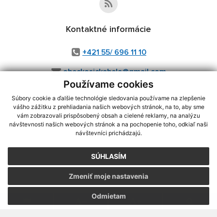
Kontaktné informácie
+421 55/ 696 11 10
obeckosickabela@gmail.com
Používame cookies
Súbory cookie a ďalšie technológie sledovania používame na zlepšenie
vášho zážitku z prehliadania našich webových stránok, na to, aby sme
využite možnosť získavania aktuálnych informácií s využitím RSS
,
vám zobrazovali prispôsobený obsah a cielené reklamy, na analýzu
CMS systém (redakčný) systém ECHELON 2,
Mapa stránok
,
web portál
,
návštevnosti našich webových stránok a na pochopenie toho, odkiaľ naši
návštevníci prichádzajú.
webhosting
,
webex.digital, s.r.o.
,
domény
,
registrácia domény
,
spoločnosť webex.digital, s.r.o.
,
technický prevádzkovateľ
SÚHLASÍM
Posledná aktualizácia:
07.08.2026
Zmeniť moje nastavenia
Vytlačiť stránku
|
Vyhlásenie o prístupnosti
Autorské práva
|
Cookies
Odmietam