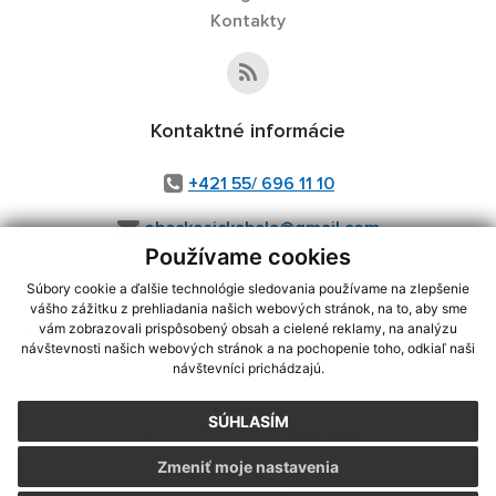
Kontakty
Kontaktné informácie
+421 55/ 696 11 10
obeckosickabela@gmail.com
Používame cookies
Súbory cookie a ďalšie technológie sledovania používame na zlepšenie
vášho zážitku z prehliadania našich webových stránok, na to, aby sme
využite možnosť získavania aktuálnych informácií s využitím RSS
,
vám zobrazovali prispôsobený obsah a cielené reklamy, na analýzu
CMS systém (redakčný) systém ECHELON 2,
Mapa stránok
,
web portál
,
návštevnosti našich webových stránok a na pochopenie toho, odkiaľ naši
návštevníci prichádzajú.
webhosting
,
webex.digital, s.r.o.
,
domény
,
registrácia domény
,
spoločnosť webex.digital, s.r.o.
,
technický prevádzkovateľ
SÚHLASÍM
Posledná aktualizácia:
06.08.2026
Zmeniť moje nastavenia
Vytlačiť stránku
|
Vyhlásenie o prístupnosti