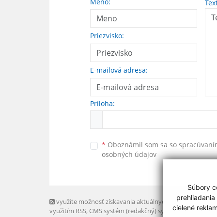
Meno:
Tex
Priezvisko:
E-mailová adresa:
Príloha:
*
Oboznámil som sa so
spracúvan
osobných údajov
Súbory co
prehliadania
využite možnosť získavania aktuálnych informácií s
cielené rekla
využitím RSS
, CMS systém (redakčný) systém ECHELON 2,