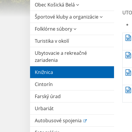
Obec Košická Belá
UTOR
Športové kluby a organizácie
Folklórne súbory
Turistika v okolí
Ubytovacie a rekreačné
zariadenia
Knižnica
Cintorín
Farský úrad
Urbariát
Autobusové spojenia