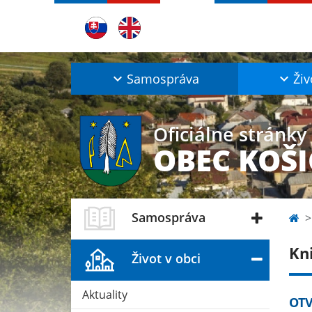
Samospráva
Živ
Oficiálne stránky
OBEC KOŠI
Samospráva
Kn
Život v obci
Aktuality
OTV