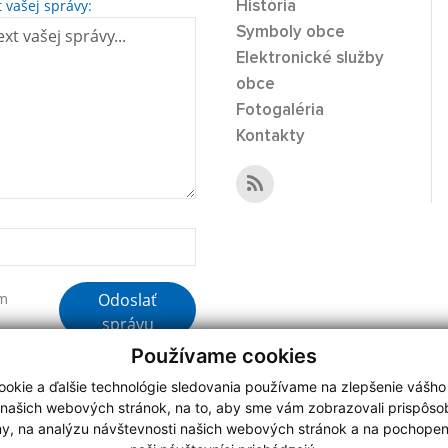
t vašej správy:
História
Symboly obce
Elektronické služby
obce
Fotogaléria
Kontakty
Odoslať
ím
správu
Používame cookies
okie a ďalšie technológie sledovania používame na zlepšenie vášho
 našich webových stránok, na to, aby sme vám zobrazovali prispôs
my, na analýzu návštevnosti našich webových stránok a na pochopeni
webdesign
|