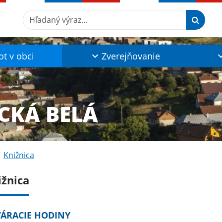
Hľadaný výraz...
ot v obci
Zverejňovanie
CKÁ BELÁ
Knižnica
ižnica
ÁRACIE HODINY