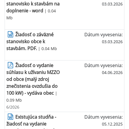
stanovisko k stavbám na
03.03.2026
doplnenie - word
| 0.04
Mb
Žiadosť o záväzné
Dátum vyvesenia:
stanovisko obce k
03.03.2026
stavbám. PDF.
| 0.04 Mb
Žiadosť o vydanie
Dátum vyvesenia:
súhlasu k užívaniu MZZO
04.06.2026
od obce (malý zdroj
znečistenia ovzdušia do
100 kW) - vydáva obec
|
0.09 Mb
6/2026
Existujúca studňa -
Dátum vyvesenia:
žiadosť na vydanie
05.12.2025