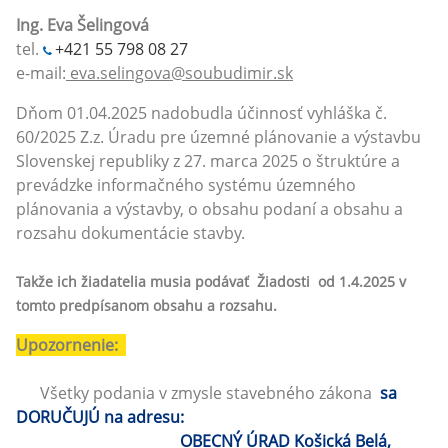
Ing. Eva Šelingová
tel.
+421 55 798 08 27
e-mail:
eva.selingova@soubudimir.sk
Dňom 01.04.2025 nadobudla účinnosť vyhláška č.
60/2025 Z.z. Úradu pre územné plánovanie a výstavbu
Slovenskej republiky z 27. marca 2025 o štruktúre a
prevádzke informačného systému územného
plánovania a výstavby, o obsahu podaní a obsahu a
rozsahu dokumentácie stavby.
Takže ich žiadatelia musia podávať Žiadosti od 1.4.2025 v
tomto predpísanom obsahu a rozsahu.
Upozornenie:
Všetky podania v zmysle stavebného zákona
sa
DORUČUJÚ na adresu:
OBECNÝ ÚRAD Košická Belá,