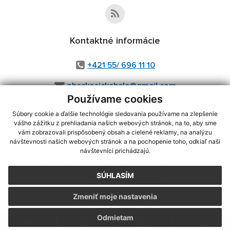
Kontaktné informácie
+421 55/ 696 11 10
obeckosickabela@gmail.com
Používame cookies
Súbory cookie a ďalšie technológie sledovania používame na zlepšenie
vášho zážitku z prehliadania našich webových stránok, na to, aby sme
využite možnosť získavania aktuálnych informácií s využitím RSS
,
vám zobrazovali prispôsobený obsah a cielené reklamy, na analýzu
CMS systém (redakčný) systém ECHELON 2,
Mapa stránok
,
web portál
,
návštevnosti našich webových stránok a na pochopenie toho, odkiaľ naši
návštevníci prichádzajú.
webhosting
,
webex.digital, s.r.o.
,
domény
,
registrácia domény
,
spoločnosť webex.digital, s.r.o.
,
technický prevádzkovateľ
SÚHLASÍM
Posledná aktualizácia:
07.08.2026
Zmeniť moje nastavenia
Vytlačiť stránku
|
Vyhlásenie o prístupnosti
Autorské práva
|
Cookies
Odmietam