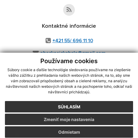
Kontaktné informácie
+421 55/ 696 11 10
obeckosickabela@gmail.com
Používame cookies
Súbory cookie a ďalšie technológie sledovania používame na zlepšenie
vášho zážitku z prehliadania našich webových stránok, na to, aby sme
využite možnosť získavania aktuálnych informácií s využitím RSS
,
vám zobrazovali prispôsobený obsah a cielené reklamy, na analýzu
CMS systém (redakčný) systém ECHELON 2,
Mapa stránok
,
web portál
,
návštevnosti našich webových stránok a na pochopenie toho, odkiaľ naši
návštevníci prichádzajú.
webhosting
,
webex.digital, s.r.o.
,
domény
,
registrácia domény
,
spoločnosť webex.digital, s.r.o.
,
technický prevádzkovateľ
SÚHLASÍM
Posledná aktualizácia:
07.08.2026
Zmeniť moje nastavenia
Vytlačiť stránku
|
Vyhlásenie o prístupnosti
Autorské práva
|
Cookies
Odmietam