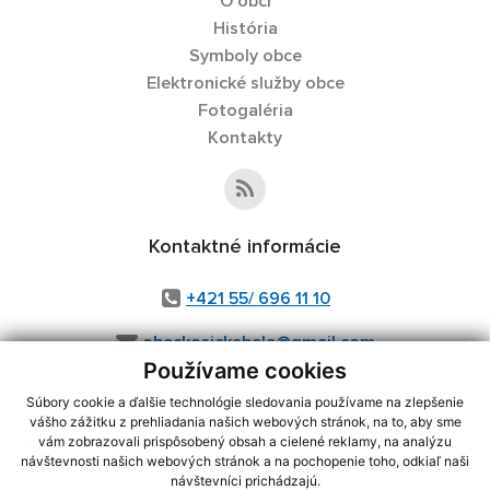
O obci
História
Symboly obce
Elektronické služby obce
Fotogaléria
Kontakty
Kontaktné informácie
+421 55/ 696 11 10
obeckosickabela@gmail.com
Používame cookies
Súbory cookie a ďalšie technológie sledovania používame na zlepšenie
vášho zážitku z prehliadania našich webových stránok, na to, aby sme
využite možnosť získavania aktuálnych informácií s využitím RSS
,
vám zobrazovali prispôsobený obsah a cielené reklamy, na analýzu
CMS systém (redakčný) systém ECHELON 2,
Mapa stránok
,
web portál
,
návštevnosti našich webových stránok a na pochopenie toho, odkiaľ naši
návštevníci prichádzajú.
webhosting
,
webex.digital, s.r.o.
,
domény
,
registrácia domény
,