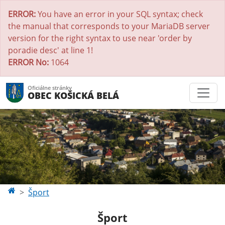
ERROR:
You have an error in your SQL syntax; check
the manual that corresponds to your MariaDB server
version for the right syntax to use near 'order by
poradie desc' at line 1!
ERROR No:
1064
Oficiálne stránky
OBEC KOŠICKÁ BELÁ
Šport
Šport