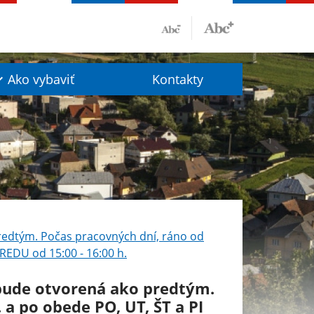
Ako vybaviť
Kontakty
predtým. Počas pracovných dní, ráno od
TREDU od 15:00 - 16:00 h.
 bude otvorená ako predtým.
 a po obede PO, UT, ŠT a PI