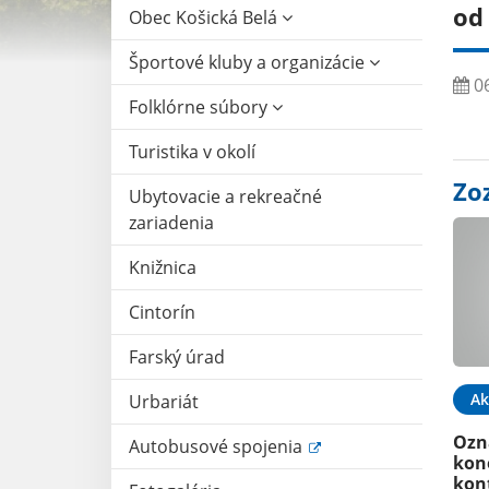
od 
Obec Košická Belá
Športové kluby a organizácie
06
Folklórne súbory
Turistika v okolí
Zo
Ubytovacie a rekreačné
zariadenia
Knižnica
Cintorín
Farský úrad
Ak
Urbariát
Ozna
Autobusové spojenia
kone
kon