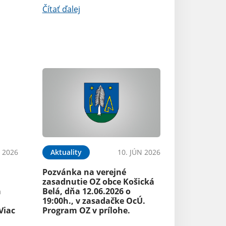
Čítať ďalej
N 2026
Aktuality
10. JÚN 2026
Pozvánka na verejné
zasadnutie OZ obce Košická
a
Belá, dňa 12.06.2026 o
19:00h., v zasadačke OcÚ.
Viac
Program OZ v prílohe.