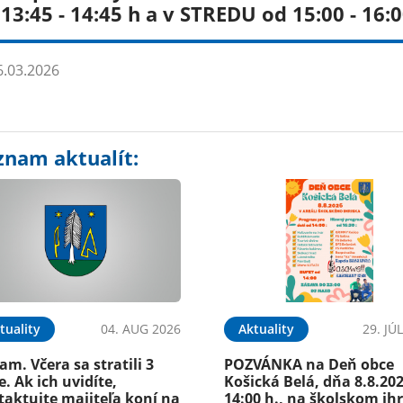
13:45 - 14:45 h a v STREDU od 15:00 - 16:0
.03.2026
znam aktualít:
tuality
04. AUG 2026
Aktuality
29. JÚ
m. Včera sa stratili 3
POZVÁNKA na Deň obce
. Ak ich uvidíte,
Košická Belá, dňa 8.8.20
taktujte majiteľa koní na
14:00 h., na školskom ih