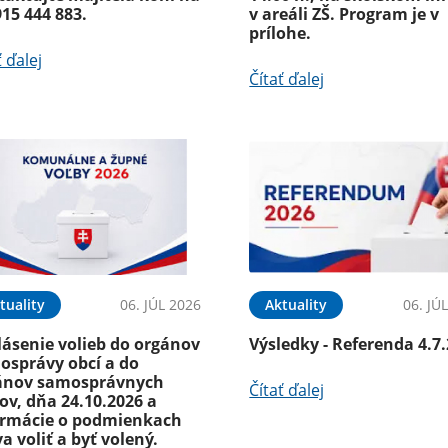
915 444 883.
v areáli ZŠ. Program je v
prílohe.
ť ďalej
Čítať ďalej
tuality
06. JÚL 2026
Aktuality
06. JÚ
lásenie volieb do orgánov
Výsledky - Referenda 4.7
osprávy obcí a do
ánov samosprávnych
Čítať ďalej
ov, dňa 24.10.2026 a
ormácie o podmienkach
a voliť a byť volený.