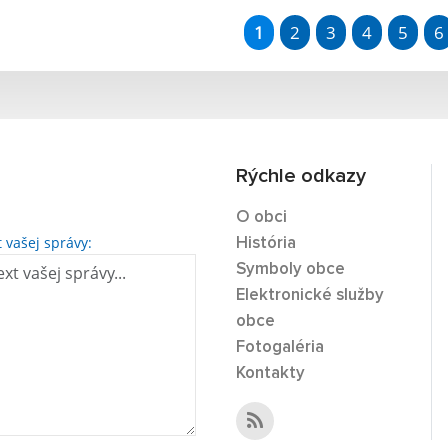
1
2
3
4
5
6
Rýchle odkazy
O obci
t vašej správy:
História
Symboly obce
Elektronické služby
obce
Fotogaléria
Kontakty