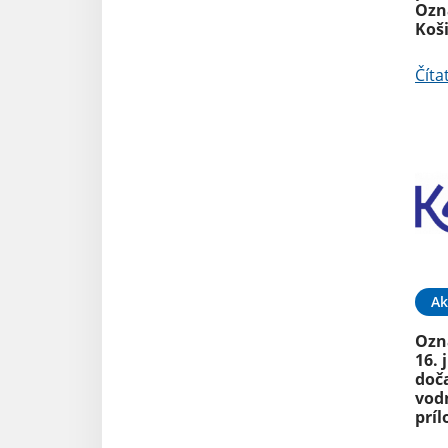
Ozn
Koši
Číta
Ak
Ozna
16.
doč
vodn
príl