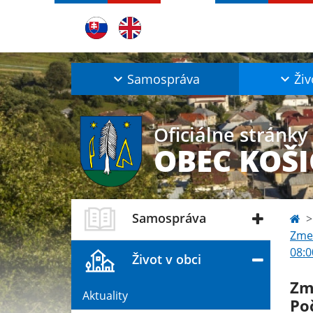
Samospráva
Živ
Oficiálne stránky
OBEC KOŠI
Samospráva
Zmen
08:0
Život v obci
Zm
Aktuality
Po