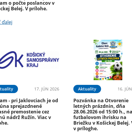
am o počte poslancov v
ckej Belej. V prílohe.
ť ďalej
tuality
17. JÚN 2026
Aktuality
16. JÚ
m - pri Jaklovciach je od
Pozvánka na Otvorenie
 júna sprejazdnené
letných prázdnin, dňa
asné premostenie cez
28.06.2026 od 15:00 h., n
ú nádrž Ružín. Viac v
futbalovom ihrisku na
ohe.
Briežku v Košickej Belej. 
v príloghe.