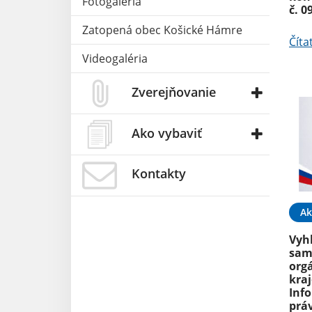
Fotogaléria
č. 0
Zatopená obec Košické Hámre
Číta
Videogaléria
Zverejňovanie
Ako vybaviť
Kontakty
Ak
Vyh
sam
org
kraj
Inf
práv