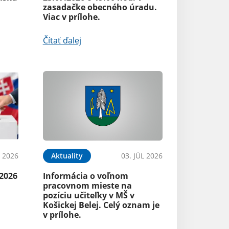
zasadačke obecného úradu.
Viac v prílohe.
Čítať ďalej
L 2026
Aktuality
03. JÚL 2026
.2026
Informácia o voľnom
pracovnom mieste na
pozíciu učiteľky v MŠ v
Košickej Belej. Celý oznam je
v prílohe.