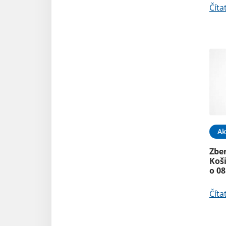
Číta
Ak
Zbe
Koši
o 08
Číta