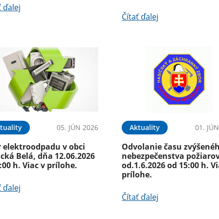
ť ďalej
Čítať ďalej
tuality
05. JÚN 2026
Aktuality
01. JÚ
r elektroodpadu v obci
Odvolanie času zvýšené
cká Belá, dňa 12.06.2026
nebezpečenstva požiaro
:00 h. Viac v prílohe.
od.1.6.2026 od 15:00 h. Vi
prílohe.
ť ďalej
Čítať ďalej