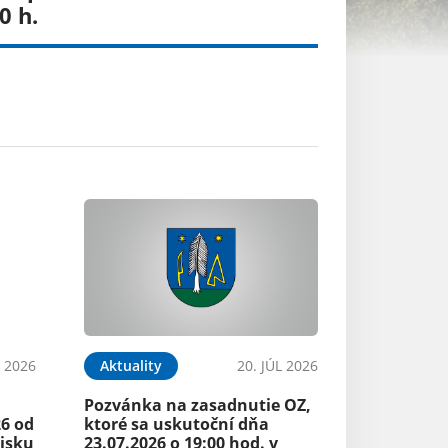
0 h.
L 2026
Aktuality
20. JÚL 2026
Pozvánka na zasadnutie OZ,
26 od
ktoré sa uskutoční dňa
risku
23.07.2026 o 19:00 hod. v