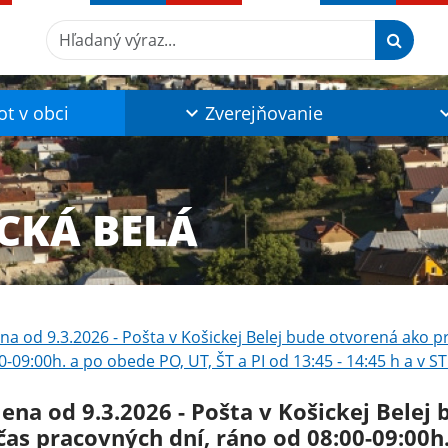
Hľadaný výraz...
ot v obci
Zverejňovanie
CKÁ BELÁ
a od 9.3.2026 - Pošta v Košickej Belej bude otvorená ako 
0-09:00h. a po obede PO, UT, ŠT a PI od 13:45 - 14:45 h a v S
ena od 9.3.2026 - Pošta v Košickej Belej
čas pracovných dní, ráno od 08:00-09:00h.