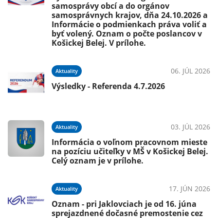
samosprávy obcí a do orgánov
samosprávnych krajov, dňa 24.10.2026 a
Informácie o podmienkach práva voliť a
026
byť volený. Oznam o počte poslancov v
Košickej Belej. V prílohe.
ňa
06. JÚL 2026
Aktuality
Výsledky - Referenda 4.7.2026
026
j
03. JÚL 2026
Aktuality
Informácia o voľnom pracovnom mieste
na pozíciu učiteľky v MŠ v Košickej Belej.
026
Celý oznam je v prílohe.
c
17. JÚN 2026
Aktuality
Oznam - pri Jaklovciach je od 16. júna
sprejazdnené dočasné premostenie cez