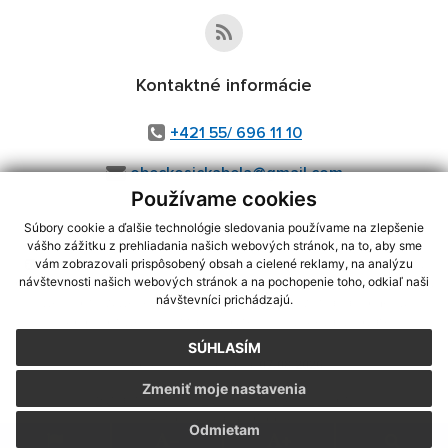
Kontaktné informácie
+421 55/ 696 11 10
obeckosickabela@gmail.com
Používame cookies
Súbory cookie a ďalšie technológie sledovania používame na zlepšenie
vášho zážitku z prehliadania našich webových stránok, na to, aby sme
využite možnosť získavania aktuálnych informácií s využitím RSS
,
vám zobrazovali prispôsobený obsah a cielené reklamy, na analýzu
CMS systém (redakčný) systém ECHELON 2,
Mapa stránok
,
web portál
,
návštevnosti našich webových stránok a na pochopenie toho, odkiaľ naši
návštevníci prichádzajú.
webhosting
,
webex.digital, s.r.o.
,
domény
,
registrácia domény
,
spoločnosť webex.digital, s.r.o.
,
technický prevádzkovateľ
SÚHLASÍM
Posledná aktualizácia:
07.08.2026
Zmeniť moje nastavenia
Vytlačiť stránku
|
Vyhlásenie o prístupnosti
Autorské práva
|
Cookies
Odmietam