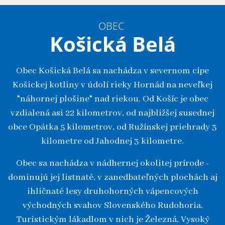
OBEC
Košická Belá
Obec Košická Belá sa nachádza v severnom cípe
Košickej kotliny v údolí rieky Hornád na neveľkej
"náhornej plošine" nad riekou. Od Košíc je obec
vzdialená asi 22 kilometrov, od najbližšej susednej
obce Opátka 5 kilometrov, od Ružínskej priehrady 3
kilometre od Jahodnej 3 kilometre.
Obec sa nachádza v nádhernej okolitej prírode -
dominujú jej listnaté, v zanedbateľných plochách aj
ihličnaté lesy druhohorných vápencových
východných svahov Slovenského Rudohoria.
Turistickým lákadlom v nich je Železná, Vysoký