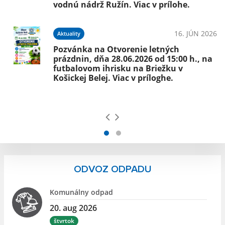
vodnú nádrž Ružín. Viac v prílohe.
026
16. JÚN 2026
Aktuality
Pozvánka na Otvorenie letných
prázdnin, dňa 28.06.2026 od 15:00 h., na
futbalovom ihrisku na Briežku v
Košickej Belej. Viac v príloghe.
ODVOZ ODPADU
Komunálny odpad
20. aug 2026
štvrtok