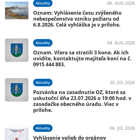
026
06. AUG 2026
Aktuality
,
Oznam: Vyhlásenie času zvýšeného
.
nebezpečenstva vzniku požiaru od
6.8.2026. Celá vyhláška je v prílohe.
026
04. AUG 2026
Aktuality
Oznam. Včera sa stratili 3 kone. Ak ich
d
uvidíte, kontaktujte majiteľa koní na č.
0915 444 883.
026
20. JÚL 2026
Aktuality
Pozvánka na zasadnutie OZ, ktoré sa
o
uskutoční dňa 23.07.2026 o 19:00 hod. v
zasadačke obecného úradu. Viac v
prílohe.
026
06. JÚL 2026
Aktuality
v
Vyhlásenie volieb do orgánov