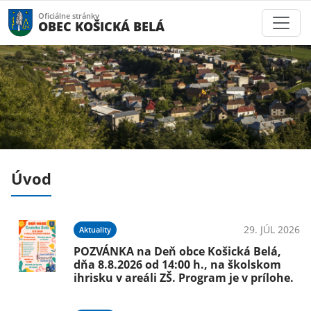
Oficiálne stránky
OBEC KOŠICKÁ BELÁ
Úvod
026
29. JÚL 2026
Aktuality
ce
POZVÁNKA na Deň obce Košická Belá,
 v
dňa 8.8.2026 od 14:00 h., na školskom
ihrisku v areáli ZŠ. Program je v prílohe.